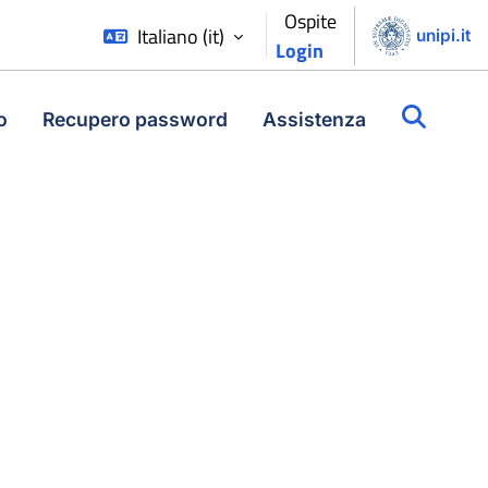
Ospite
Italiano ‎(it)‎
unipi.it
Login
o
Recupero password
Assistenza