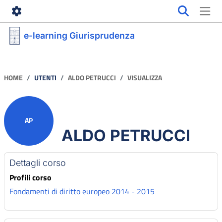
Vai al contenuto principale
e-learning Giurisprudenza
HOME
UTENTI
ALDO PETRUCCI
VISUALIZZA
AP
ALDO PETRUCCI
Profilo utente
Blocchi di contenuto principale
Dettagli corso
Profili corso
Fondamenti di diritto europeo 2014 - 2015