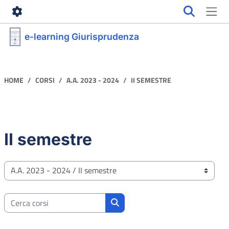
Vai al contenuto principale
e-learning Giurisprudenza
HOME
CORSI
A.A. 2023 - 2024
II SEMESTRE
II semestre
Categorie di corso
Cerca corsi
Cerca corsi