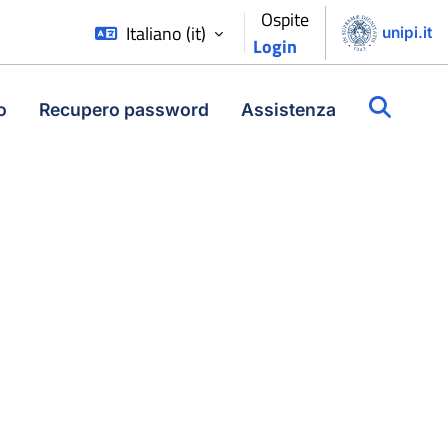
Ospite
Italiano ‎(it)‎
unipi.it
Login
o
Recupero password
Assistenza