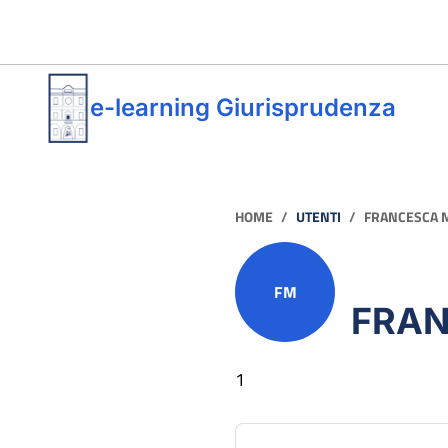
Vai al contenuto principale
e-learning Giurisprudenza
HOME
UTENTI
FRANCESCA 
FM
FRAN
1
Profilo utente
Blocchi di contenuto pr